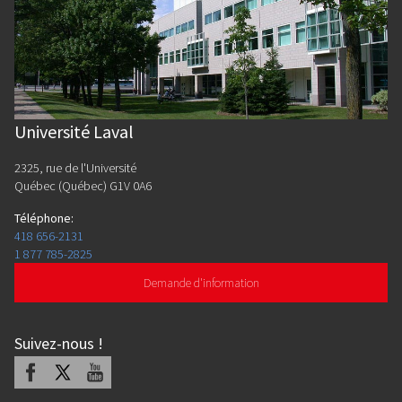
Université Laval
2325, rue de l'Université
Québec (Québec) G1V 0A6
Téléphone
:
418 656-2131
1 877 785-2825
Demande d'information
Suivez-nous
!
Facebook
X
Youtube