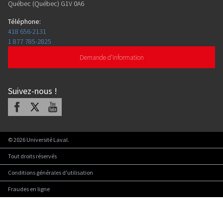
Québec (Québec) G1V 0A6
Téléphone
:
418 656-2131
1 877 785-2825
Demande d'information
Suivez-nous
!
Facebook
X
Youtube
©
2026
Université Laval.
Tout droits réservés
Conditions générales d'utilisation
Fraudes en ligne