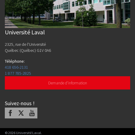
Université Laval
2325, rue de l'Université
Québec (Québec) G1V 0A6
Téléphone
:
418 656-2131
1 877 785-2825
Demande d'information
Suivez-nous
!
Facebook
X
Youtube
©
2026
Université Laval.