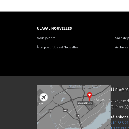
ULAVAL NOUVELLES
Nous joindre
Salle de 
À propos d'ULaval Nouvelles
Archives
Univers
2325, rue d
Québec (Q
Téléphone
418 656-2
1 877 785-