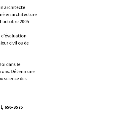
un architecte
ômé en architecture
31 octobre 2005
 d'évaluation
ur civil ou de
oi dans le
trons. Détenir une
ou science des
l, 656-3575