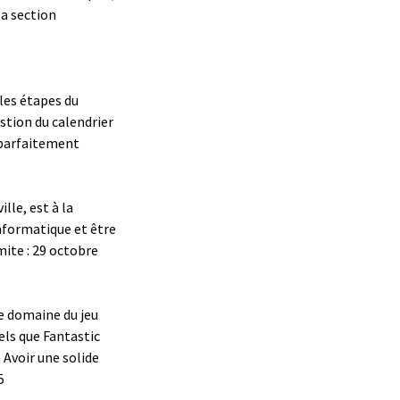
a section
les étapes du
estion du calendrier
 parfaitement
le, est à la
informatique et être
imite : 29 octobre
e domaine du jeu
tels que Fantastic
 Avoir une solide
5