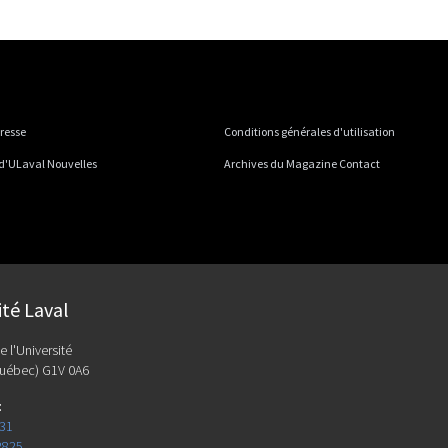
presse
Conditions générales d'utilisation
 d'ULaval Nouvelles
Archives du Magazine Contact
ité Laval
e l'Université
uébec) G1V 0A6
:
131
2825