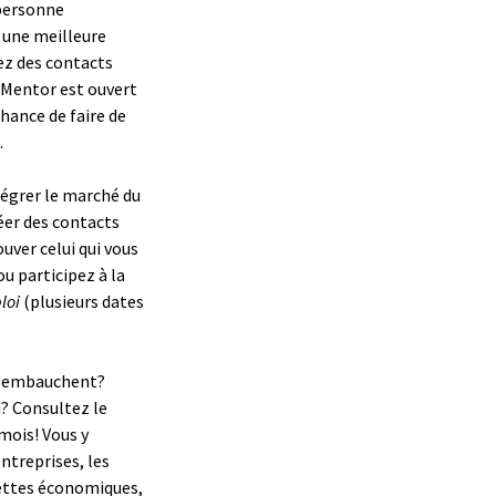
 personne
 une meilleure
ez des contacts
 Mentor est ouvert
hance de faire de
.
tégrer le marché du
réer des contacts
ouver celui qui vous
u participez à la
ploi
(plusieurs dates
ui embauchent?
? Consultez le
mois! Vous y
ntreprises, les
hettes économiques,