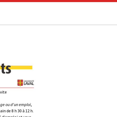
vite
age ou d'un emploi
,
in de 8 h 30 à 12 h.
hé d'emploi et vous