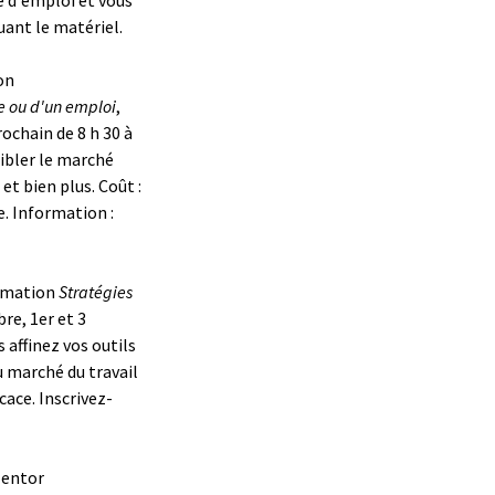
uant le matériel.
on
e ou d'un emploi
,
ochain de 8 h 30 à
cibler le marché
t bien plus. Coût :
e. Information :
ormation
Stratégies
re, 1er et 3
 affinez vos outils
 marché du travail
cace. Inscrivez-
Mentor