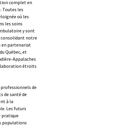
tion complet en
. Toutes les
éloignée où les
s les soins
ambulatoire y sont
n consolidant notre
s en partenariat
 du Québec, et
audière-Appalaches
llaboration étroits
s professionnels de
ts de santé de
nt à la
le. Les futurs
e pratique
es populations