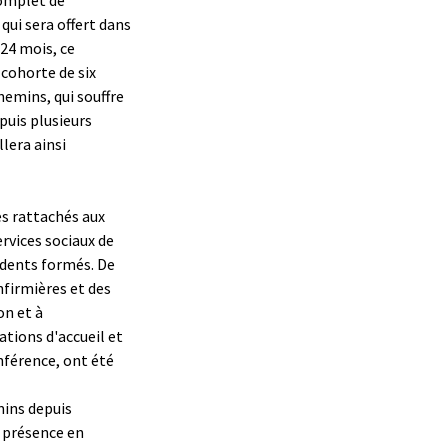
qui sera offert dans
24 mois, ce
cohorte de six
hemins, qui souffre
puis plusieurs
llera ainsi
es rattachés aux
rvices sociaux de
idents formés. De
nfirmières et des
on et à
ations d'accueil et
nférence, ont été
mins depuis
a présence en