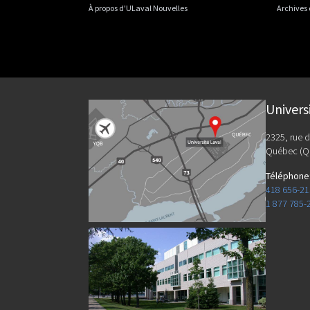
À propos d'ULaval Nouvelles
Archives
Univers
2325, rue d
Québec (Q
Téléphone
418 656-2
1 877 785-