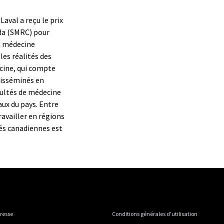
Laval a reçu le prix
ada (SMRC) pour
n médecine
les réalités des
ecine, qui compte
disséminés en
cultés de médecine
ux du pays. Entre
ravailler en régions
tés canadiennes est
presse
Conditions générales d'utilisation