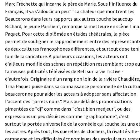
Marc Fréchette qui incarne le père de Marie. Sous l'influence du
Français, il va s'adoucir un peu." "La chaleur que montrent les
Beaucerons dans leurs rapports aux autres touche beaucoup
Richard, le jeune Parisien", remarque la metteure en scène Tina
Paquet. Pour cette diplômée en études théâtrales, la pièce
permet de souligner le rapprochement entre des représentant
de deux cultures francophones différentes, et surtout de se teni
loin de la caricature. À plusieurs occasions, les acteurs ont
d'ailleurs modifié des scènes en répétition ressemblant trop a
fameuses publicités télévisées de Bell sur la vie ­ fictive -
d'autrefois. Originaire d'un rang non loin de la rivière Chaudière
Tina Paquet puise dans sa connaissance personnelle de la cultu
beauceronne pour aider les acteurs à adopter sans affectation
l'accent des "jarrets noirs". Mais au-delà des prononciations
pimentées de "dj" comme dans "c'est bien medjeur", ou des
expressions un peu désuètes comme "graphophone", c'est
surtout la portée universelle de la comédie qui touche les uns e
les autres. Après tout, les querelles de clochers, la rivalité ville-
campagne et les difficultés économiques des agriculteurs reste