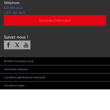
Téléphone
:
418 656-2131
1 877 785-2825
Demande d'information
Suivez-nous
!
Facebook
X
Youtube
©
2026
Université Laval.
Tout droits réservés
Conditions générales d'utilisation
Fraudes en ligne