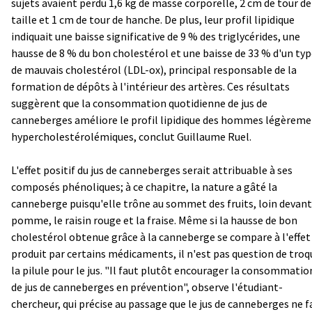
sujets avaient perdu 1,6 kg de masse corporelle, 2 cm de tour de
taille et 1 cm de tour de hanche. De plus, leur profil lipidique
indiquait une baisse significative de 9 % des triglycérides, une
hausse de 8 % du bon cholestérol et une baisse de 33 % d'un ty
de mauvais cholestérol (LDL-ox), principal responsable de la
formation de dépôts à l'intérieur des artères. Ces résultats
suggèrent que la consommation quotidienne de jus de
canneberges améliore le profil lipidique des hommes légèrem
hypercholestérolémiques, conclut Guillaume Ruel.
L'effet positif du jus de canneberges serait attribuable à ses
composés phénoliques; à ce chapitre, la nature a gâté la
canneberge puisqu'elle trône au sommet des fruits, loin devant
pomme, le raisin rouge et la fraise. Même si la hausse de bon
cholestérol obtenue grâce à la canneberge se compare à l'effet
produit par certains médicaments, il n'est pas question de troq
la pilule pour le jus. "Il faut plutôt encourager la consommatio
de jus de canneberges en prévention", observe l'étudiant-
chercheur, qui précise au passage que le jus de canneberges ne f