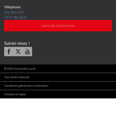
Téléphone
:
418 656-2131
1 877 785-2825
Demande d'information
Suivez-nous
!
Facebook
X
Youtube
©
2026
Université Laval.
Tout droits réservés
Conditions générales d'utilisation
Fraudes en ligne