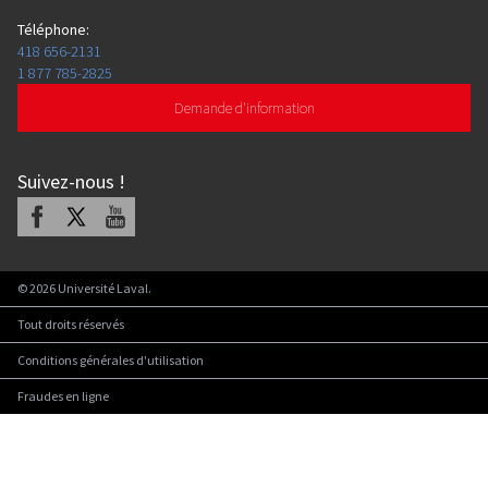
Téléphone
:
418 656-2131
1 877 785-2825
Demande d'information
Suivez-nous
!
Facebook
X
Youtube
©
2026
Université Laval.
Tout droits réservés
Conditions générales d'utilisation
Fraudes en ligne