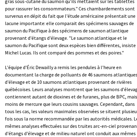
gras sous-cutané du saumon qu'ils mettaient sur les tablettes
pour rassurer les consommateurs." Ces chambardements sont
survenus en dépit du fait que l'étude américaine présentait une
lacune importante: elle comparait des spécimens sauvages de
saumon du Pacifique à des spécimens de saumon atlantique
provenant d'étangs d'élevage. "Le saumon atlantique et le
saumon du Pacifique sont deux espèces bien différentes, insiste
Michel Lucas. Ils ont comparé des pommes et des poires."
L'équipe d'Éric Dewailly a remis les pendules à l'heure en
documentant la charge de polluants de 46 saumons atlantique
d'élevage et de 10 saumons atlantiques provenant de rivières
québécoises. Leurs analyses montrent que les saumons d'éleva
contiennent autant de dioxines et de furanes, plus de BPC, mai
moins de mercure que leurs cousins sauvages. Cependant, dans
tous les cas, les valeurs maximales observées se situent plusieu
fois sous la norme recommandée par les autorités médicales. L
mêmes analyses effectuées sur des truites arc-en-ciel provenan
d'étangs d'élevage et de milieu naturel ont conduit aux mêmes