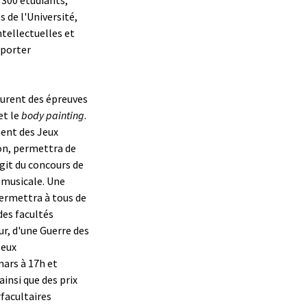
 de l'Université,
ntellectuelles et
mporter
urent des épreuves
et le
body painting
.
ent des Jeux
lon, permettra de
agit du concours de
 musicale. Une
permettra à tous de
des facultés
ur, d'une Guerre des
Jeux
mars à 17h et
insi que des prix
rfacultaires