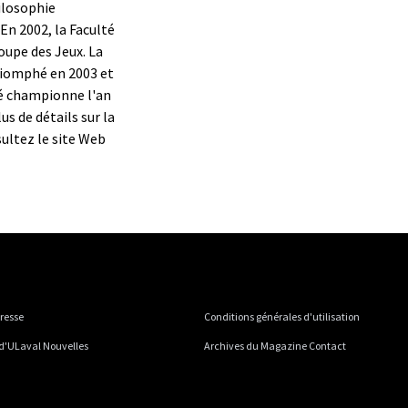
ilosophie
 En 2002, la Faculté
oupe des Jeux. La
riomphé en 2003 et
té championne l'an
us de détails sur la
ultez le site Web
presse
Conditions générales d'utilisation
 d'ULaval Nouvelles
Archives du Magazine Contact