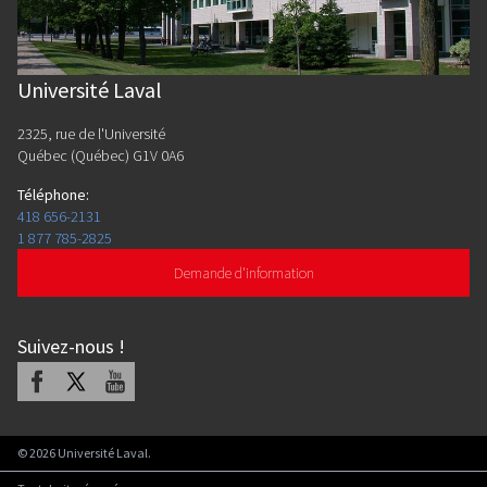
Université Laval
2325, rue de l'Université
Québec (Québec) G1V 0A6
Téléphone
:
418 656-2131
1 877 785-2825
Demande d'information
Suivez-nous
!
Facebook
X
Youtube
©
2026
Université Laval.