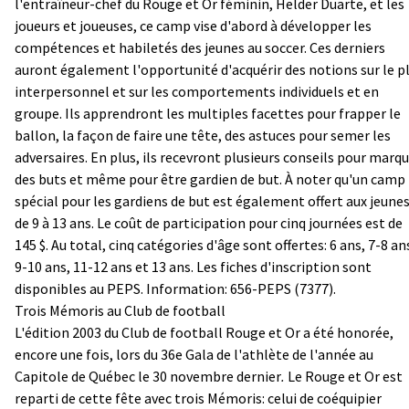
l'entraîneur-chef du Rouge et Or féminin, Helder Duarte, et les
joueurs et joueuses, ce camp vise d'abord à développer les
compétences et habiletés des jeunes au soccer. Ces derniers
auront également l'opportunité d'acquérir des notions sur le p
interpersonnel et sur les comportements individuels et en
groupe. Ils apprendront les multiples facettes pour frapper le
ballon, la façon de faire une tête, des astuces pour semer les
adversaires. En plus, ils recevront plusieurs conseils pour marq
des buts et même pour être gardien de but. À noter qu'un camp
spécial pour les gardiens de but est également offert aux jeune
de 9 à 13 ans. Le coût de participation pour cinq journées est de
145 $. Au total, cinq catégories d'âge sont offertes: 6 ans, 7-8 an
9-10 ans, 11-12 ans et 13 ans. Les fiches d'inscription sont
disponibles au PEPS. Information: 656-PEPS (7377).
Trois Mémoris au Club de football
L'édition 2003 du Club de football Rouge et Or a
été honorée,
encore une fois, lors du 36e Gala de l'athlète de l'année au
Capitole de Québec le 30 novembre dernier
.
Le Rouge et Or est
reparti de cette fête avec trois Mémoris: celui de coéquipier