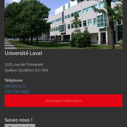
Université Laval
2325, rue de l'Université
Québec (Québec) G1V 0A6
Téléphone
:
418 656-2131
1 877 785-2825
Demande d'information
Suivez-nous
!
Facebook
X
Youtube