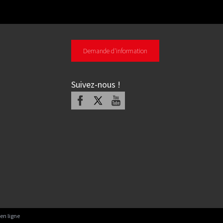
Demande d'information
Suivez-nous
!
Facebook
X
Youtube
en ligne