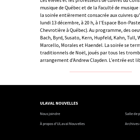
musique de Québec et de la Faculté de musique i
la soirée entièrement consacrée aux cuivres qu'
lundi 13 décembre, à 20 h, à l'Espace Bon-Paste
Chevrotière à Québec). Au
programme, des oeuvr
Bach, Byrd, Susato, Kern, Hupfeld, Kahn, Tull, 
Marcello, Morales et Haendel. La soirée se term
traditionnels de Noël, joués par tous les trom
arrangement d'Andrew Clayden. L'entrée est lib
ULAVAL NOUVELLES
Nous joindre
Salle de 
À propos d'ULaval Nouvelles
Archives