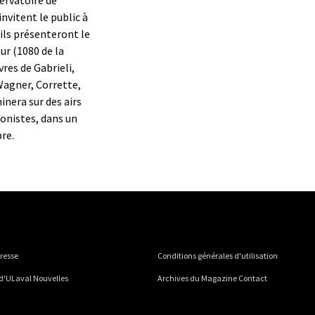
nvitent le public à
ils présenteront le
ur (1080 de la
es de Gabrieli,
Wagner, Corrette,
inera sur des airs
bonistes, dans un
re.
presse
Conditions générales d'utilisation
 d'ULaval Nouvelles
Archives du Magazine Contact