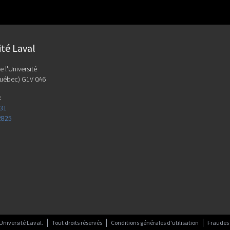
ité Laval
e l'Université
uébec) G1V 0A6
:
131
2825
Université Laval.
Tout droits réservés
Conditions générales d'utilisation
Fraudes 