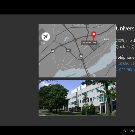
Univers
2325, rue d
Québec (Q
Téléphone
418 656-2
1 877 785-
©
2026