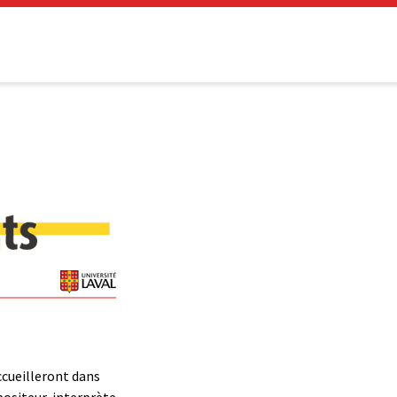
ccueilleront dans
positeur-interprète