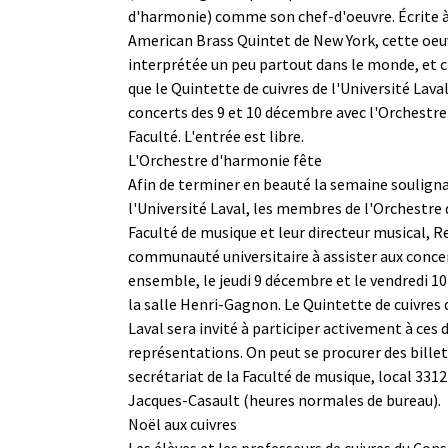
d'harmonie) comme son chef-d'oeuvre. Écrite à 
American Brass Quintet de New York, cette oeu
interprétée un peu partout dans le monde, et 
que le Quintette de cuivres de l'Université Lava
concerts des 9 et 10 décembre avec l'Orchestre
Faculté. L'entrée est libre.
L'Orchestre d'harmonie fête
Afin de terminer en beauté la semaine souligna
l'Université Laval, les membres de l'Orchestre
Faculté de musique et leur directeur musical, Re
communauté universitaire à assister aux concer
ensemble, le jeudi 9 décembre et le vendredi 10
la salle Henri-Gagnon. Le Quintette de cuivres 
Laval sera invité à participer activement à ces 
représentations. On peut se procurer des billets
secrétariat de la Faculté de musique, local 3312
Jacques-Casault (heures normales de bureau).
Noël aux cuivres
Les élèves et les professeurs de cuivres du Con