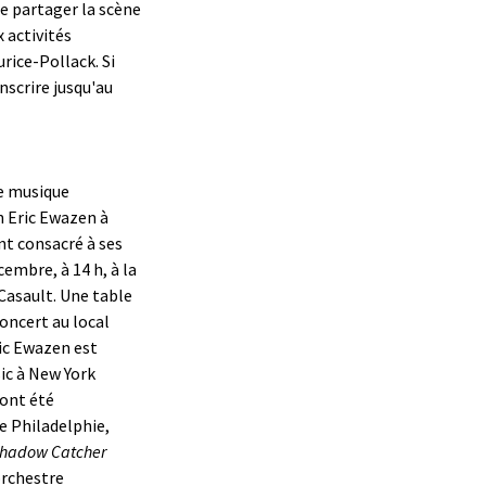
de partager la scène
 activités
rice-Pollack. Si
nscrire jusqu'au
de musique
n Eric Ewazen à
nt consacré à ses
cembre, à 14 h, à la
Casault. Une table
oncert au local
ic Ewazen est
ic à New York
 ont été
e Philadelphie,
hadow Catcher
orchestre