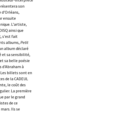
présentera son
e d'Orléans,
ur ensuite
ique. L'artiste,
DISQ ainsi que
 s'est fait
ents albums,
Petit
 un album déclaré
 et sa sensibilité,
et sa belle poésie
es d'Abraham à
 Les billets sont en
ces de la CADEUL
nte, le coût des
régulier. La première
ue par le grand
istes de ce
mars. Ils se