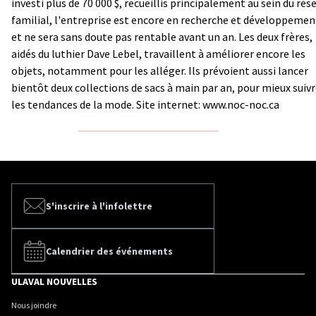
investi plus de 70 000 $, recueillis principalement au sein du rés
familial, l'entreprise est encore en recherche et développemen
et ne sera sans doute pas rentable avant un an. Les deux frères,
aidés du luthier Dave Lebel, travaillent à améliorer encore les
objets, notamment pour les alléger. Ils prévoient aussi lancer
bientôt deux collections de sacs à main par an, pour mieux suiv
les tendances de la mode. Site internet:
www.noc-noc.ca
S'inscrire à l'infolettre
Calendrier des événements
ULAVAL NOUVELLES
Nous joindre