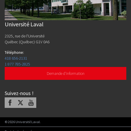
Université Laval
2325, rue de l'Université
Québec (Québec) G1V 0A6
Téléphone
:
418 656-2131
1 877 785-2825
Demande d'information
Suivez-nous
!
Facebook
X
Youtube
©
2026
Université Laval.