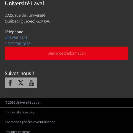
Université Laval
2325, rue de l'Université
Québec (Québec) G1V 0A6
Téléphone
:
418 656-2131
1 877 785-2825
Demande d'information
Suivez-nous
!
Facebook
X
Youtube
©
2026
Université Laval.
Tout droits réservés
Conditions générales d'utilisation
Fraudes en ligne