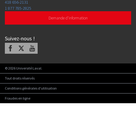
418 656-2131
1 877 785-2825
Demande d'information
Suivez-nous
!
Facebook
X
Youtube
©
2026
Université Laval.
Tout droits réservés
Conditions générales d'utilisation
Fraudes en ligne