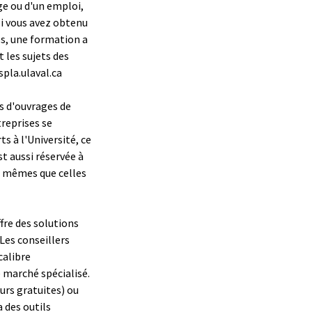
ge ou d'un emploi,
si vous avez obtenu
, une formation a
 les sujets des
spla.ulaval.ca
s d'ouvrages de
reprises se
s à l'Université, ce
t aussi réservée à
es mêmes que celles
fre des solutions
Les conseillers
calibre
e marché spécialisé.
urs gratuites) ou
 des outils