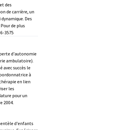
et des
on de carrière, un
i dynamique. Des
 Pour de plus
56-3575
 perte d'autonomie
rie ambulatoire).
é avec succès le
 coordonnatrice à
hérapie en lien
iser les
dature pour un
e 2004.
ientèle d'enfants