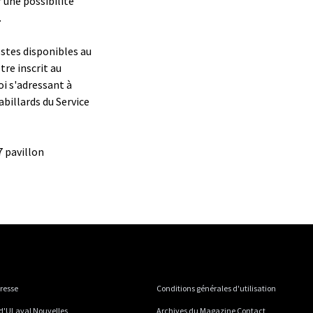
une possibilité
.
ostes disponibles au
tre inscrit au
oi s'adressant à
abillards du Service
7 pavillon
presse
Conditions générales d'utilisation
 d'ULaval Nouvelles
Archives du Magazine Contact