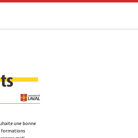
ouhaite une bonne
s formations
érences midi