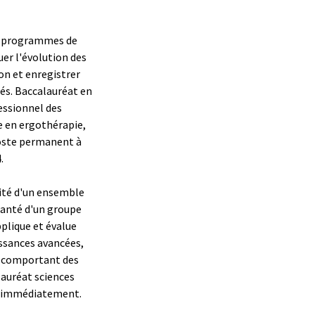
es programmes de
uer l'évolution des
on et enregistrer
és.
Baccalauréat en
essionnel des
e en ergothérapie,
ste permanent à
.
lité d'un ensemble
 santé d'un groupe
pplique et évalue
ssances avancées,
u comportant des
lauréat sciences
n immédiatement.