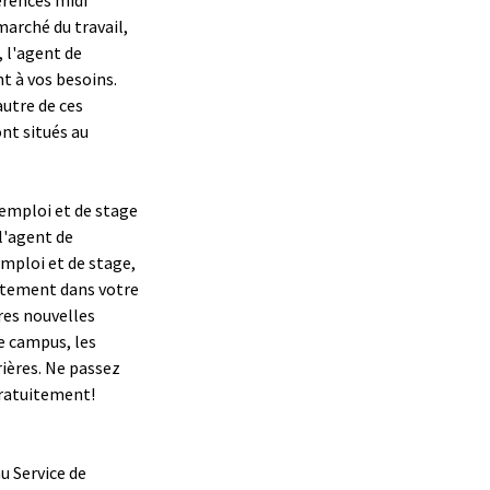
marché du travail,
, l'agent de
t à vos besoins.
autre de ces
nt situés au
d'emploi et de stage
 l'agent de
emploi et de stage,
ectement dans votre
ères nouvelles
e campus, les
ières. Ne passez
gratuitement!
au Service de