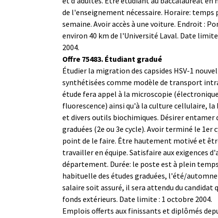
et d'adultes. Être étudiant au baccalauréat en
de l'enseignement nécessaire. Horaire: temps p
semaine. Avoir accès à une voiture. Endroit : P
environ 40 km de l'Université Laval. Date limit
2004.
Offre 75483. Étudiant gradué
Étudier la migration des capsides HSV-1 nouv
synthétisées comme modèle de transport intra
étude fera appel à la microscopie (électronique
fluorescence) ainsi qu'à la culture cellulaire, la
et divers outils biochimiques. Désirer entamer 
graduées (2e ou 3e cycle). Avoir terminé le 1er c
point de le faire. Être hautement motivé et être
travailler en équipe. Satisfaire aux exigences d
département. Durée: le poste est à plein temps
habituelle des études graduées, l'été/automne 
salaire soit assuré, il sera attendu du candidat q
fonds extérieurs. Date limite : 1 octobre 2004.
Emplois offerts aux finissants et diplômés dep