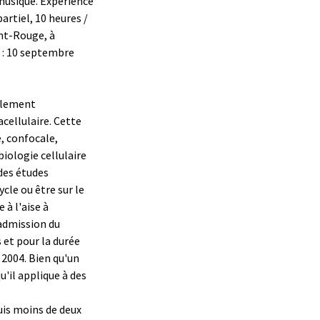
 musique. Expérience
artiel, 10 heures /
ont-Rouge, à
e : 10 septembre
ellement
cellulaire. Cette
, confocale,
 biologie cellulaire
des études
ycle ou être sur le
 à l'aise à
'admission du
 et pour la durée
2004. Bien qu'un
u'il applique à des
uis moins de deux