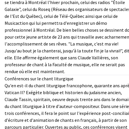
se tiendra à Montréal l'hiver prochain, celui des radios "Étoile
Galaxie", celui du Roseq (Réseau des organisateurs de spectacle
de l'Est du Québec), celui de Télé-Québec ainsi que celui de
Musicaction
qui lui permettra d'enregistrer un démo
professionnel à Montréal. De bien belles choses se dessinent d
pour cette jeune artiste de 23 ans qui travaille avec acharnemen
l'accomplissement de ses rêves. "La musique, c'est ma vie!
Jusqu'au bout je la chanterai, jusqu'à la toute fin je la vivrai!", di
elle. Elle affirme également que sans Claude Vallières, son
professeur de chant à la Faculté de musique, elle ne serait pas
rendue où elle est maintenant.
Conférences sur le chant liturgique
Qu'en est-il du chant liturgique francophone, quarante ans apr
Vatican II? Exégète biblique et historien du judaïsme ancien,
Claude Tassin, spiritain, oeuvre depuis trente ans dans le doma
du chant liturgique à titre d'auteur-compositeur. Dans une série
trois conférences, il fera le point sur l'expérience post-concilia
d'écriture et d'animation de chants en français, à partir de son
parcours particulier. Ouvertes au public, ces conférences visent