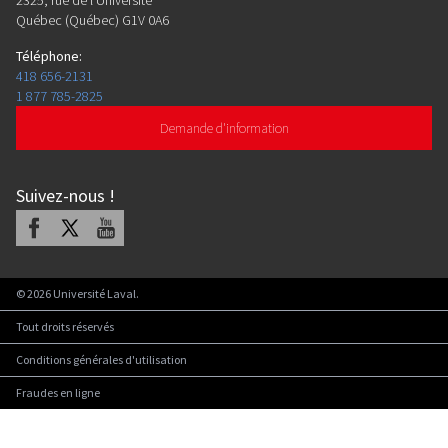
2325, rue de l'Université
Québec (Québec) G1V 0A6
Téléphone
:
418 656-2131
1 877 785-2825
Demande d'information
Suivez-nous
!
Facebook
X
Youtube
©
2026
Université Laval.
Tout droits réservés
Conditions générales d'utilisation
Fraudes en ligne