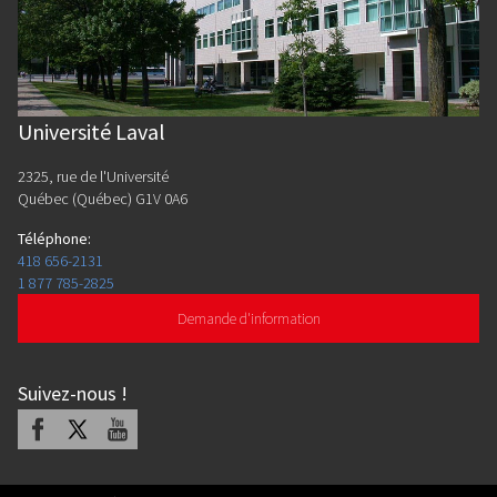
Université Laval
2325, rue de l'Université
Québec (Québec) G1V 0A6
Téléphone
:
418 656-2131
1 877 785-2825
Demande d'information
Suivez-nous
!
Facebook
X
Youtube