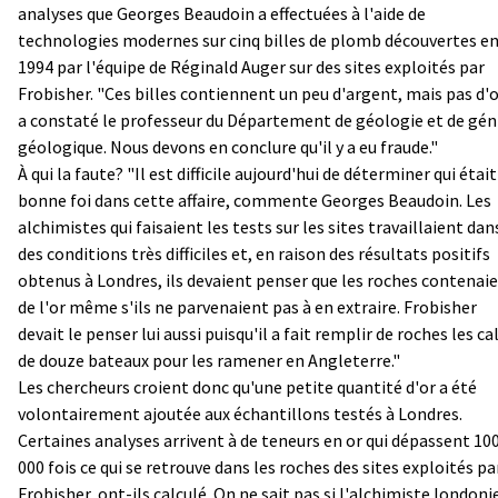
analyses que Georges Beaudoin a effectuées à l'aide de
technologies modernes sur cinq billes de plomb découvertes e
1994 par l'équipe de Réginald Auger sur des sites exploités par
Frobisher. "Ces billes contiennent un peu d'argent, mais pas d'o
a constaté le professeur du Département de géologie et de gén
géologique. Nous devons en conclure qu'il y a eu fraude."
À qui la faute? "Il est difficile aujourd'hui de déterminer qui était
bonne foi dans cette affaire, commente Georges Beaudoin. Les
alchimistes qui faisaient les tests sur les sites travaillaient dan
des conditions très difficiles et, en raison des résultats positifs
obtenus à Londres, ils devaient penser que les roches contenai
de l'or même s'ils ne parvenaient pas à en extraire. Frobisher
devait le penser lui aussi puisqu'il a fait remplir de roches les ca
de douze bateaux pour les ramener en Angleterre."
Les chercheurs croient donc qu'une petite quantité d'or a été
volontairement ajoutée aux échantillons testés à Londres.
Certaines analyses arrivent à de teneurs en or qui dépassent 10
000 fois ce qui se retrouve dans les roches des sites exploités pa
Frobisher, ont-ils calculé. On ne sait pas si l'alchimiste londoni