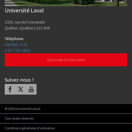
Université Laval
2325, rue de l'Université
Québec (Québec) G1V 0A6
Téléphone
:
418 656-2131
1 877 785-2825
Demande d'information
Suivez-nous
!
Facebook
X
Youtube
©
2026
Université Laval.
Tout droits réservés
Conditions générales d'utilisation