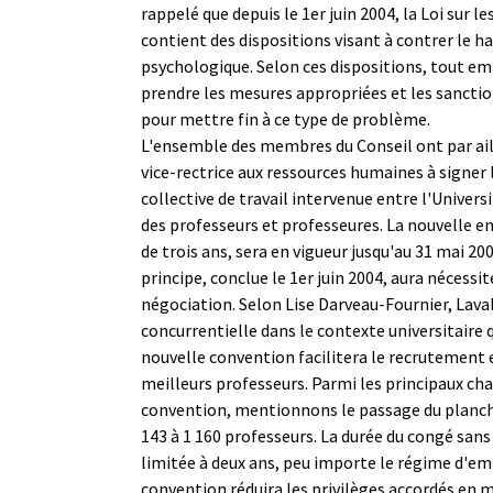
rappelé que depuis le 1er juin 2004, la Loi sur l
contient des dispositions visant à contrer le 
psychologique. Selon ces dispositions, tout em
prendre les mesures appropriées et les sanctio
pour mettre fin à ce type de problème.
L'ensemble des membres du Conseil ont par aill
vice-rectrice aux ressources humaines à signer
collective de travail intervenue entre l'Universi
des professeurs et professeures. La nouvelle e
de trois ans, sera en vigueur jusqu'au 31 mai 20
principe, conclue le 1er juin 2004, aura nécessi
négociation. Selon Lise Darveau-Fournier, Lava
concurrentielle dans le contexte universitaire 
nouvelle convention facilitera le recrutement 
meilleurs professeurs. Parmi les principaux c
convention, mentionnons le passage du planch
143 à 1 160 professeurs. La durée du congé san
limitée à deux ans, peu importe le régime d'em
convention réduira les privilèges accordés en m