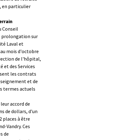
 en particulier
errain
u Conseil
a prolongation sur
ité Laval et
e au mois d'octobre
rection de l'hôpital,
é et des Services
ssent les contrats
enseignement et de
es termes actuels
leur accord de
ns de dollars, d'un
 places à être
nd-Vandry. Ces
es de