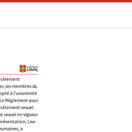
rcèlement
ier, les membres du
dopté à l'unanimité
 Le Règlement pour
arcèlement sexuel
t sexuel en vigueur
présentation, Lise
 humaines, a