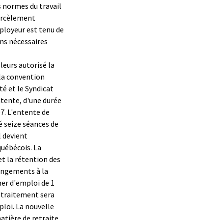
es normes du travail
harcèlement
ployeur est tenu de
ns nécessaires
eurs autorisé la
 la convention
té et le Syndicat
ntente, d'une durée
07. L'entente de
té seize séances de
l devient
québécois. La
et la rétention des
hangements à la
er d'emploi de 1
s traitement sera
ploi. La nouvelle
atière de retraite