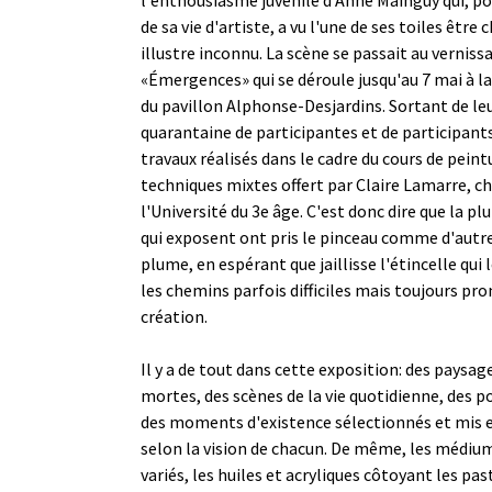
de sa vie d'artiste, a vu l'une de ses toiles être 
illustre inconnu. La scène se passait au verniss
«Émergences» qui se déroule jusqu'au 7 mai à la
du pavillon Alphonse-Desjardins. Sortant de leu
quarantaine de participantes et de participant
travaux réalisés dans le cadre du cours de peint
techniques mixtes offert par Claire Lamarre, c
l'Université du 3e âge. C'est donc dire que la pl
qui exposent ont pris le pinceau comme d'autr
plume, en espérant que jaillisse l'étincelle qui 
les chemins parfois difficiles mais toujours pr
création.
Il y a de tout dans cette exposition: des paysag
mortes, des scènes de la vie quotidienne, des 
des moments d'existence sélectionnés et mis en
selon la vision de chacun. De même, les médium
variés, les huiles et acryliques côtoyant les pas