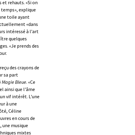
et rehauts. «Si on
u temps», explique
ne toile ayant
actuellement «dans
s intéressé à l'art
aître quelques
ges. «Je prends des
our.
reçu des crayons de
ur sa part
é
Magie Bleue
. «Ce
el ainsi que l'âme
un vif intérêt. L'une
eur à une
ôté, Céline
euvres en cours de
t, une musique
echniques mixtes