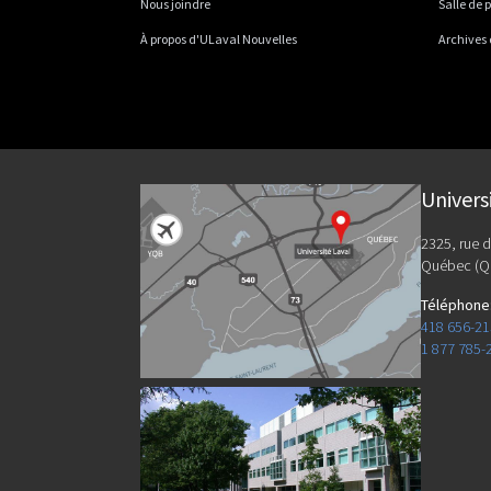
Nous joindre
Salle de 
À propos d'ULaval Nouvelles
Archives
Univers
2325, rue d
Québec (Q
Téléphone
418 656-2
1 877 785-