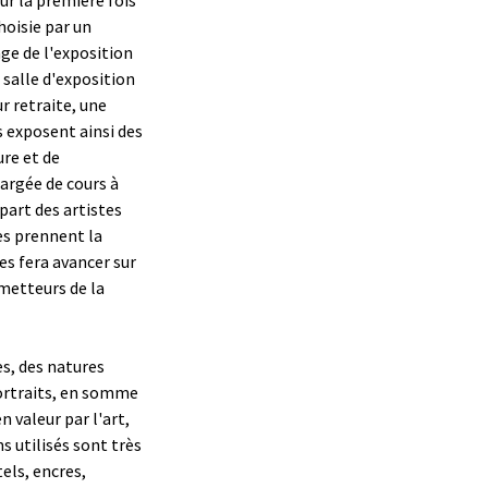
choisie par un
age de l'exposition
 salle d'exposition
r retraite, une
s exposent ainsi des
ure et de
hargée de cours à
upart des artistes
es prennent la
les fera avancer sur
ometteurs de la
es, des natures
portraits, en somme
 valeur par l'art,
s utilisés sont très
tels, encres,