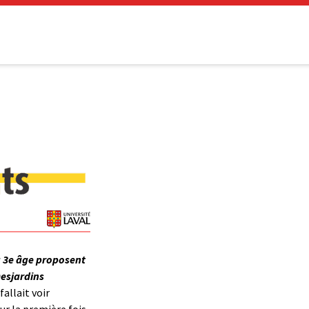
u 3e âge proposent
Desjardins
fallait voir
ur la première fois