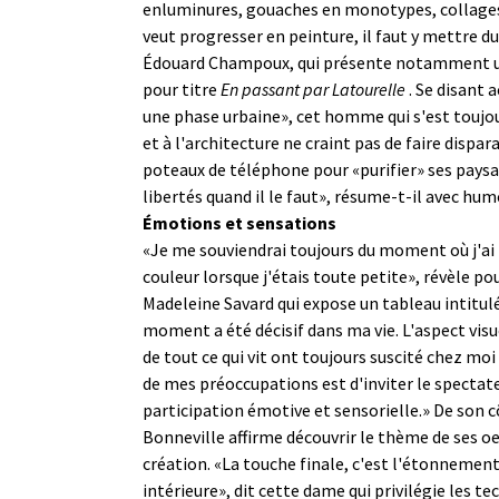
enluminures, gouaches en monotypes, collages 
veut progresser en peinture, il faut y mettre d
Édouard Champoux, qui présente notamment u
pour titre
En passant par
Latourelle
. Se disant 
une phase urbaine», cet homme qui s'est toujour
et à l'architecture ne craint pas de faire dispar
poteaux de téléphone pour «purifier» ses paysa
libertés quand il le faut», résume-t-il avec hum
Émotions et sensations
«Je me souviendrai toujours du moment où j'ai 
couleur lorsque j'étais toute petite», révèle po
Madeleine Savard qui expose un tableau intitul
moment a été décisif dans ma vie. L'aspect visu
de tout ce qui vit ont toujours suscité chez moi 
de mes préoccupations est d'inviter le spectat
participation émotive et sensorielle.» De son c
Bonneville affirme découvrir le thème de ses o
création. «La touche finale, c'est l'étonnemen
intérieure», dit cette dame qui privilégie les t