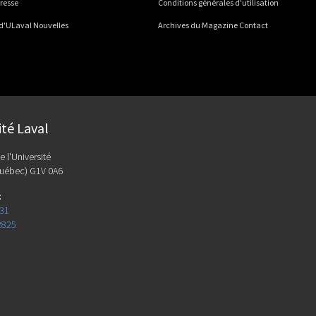
presse
Conditions générales d'utilisation
 d'ULaval Nouvelles
Archives du Magazine Contact
ité Laval
e l'Université
uébec) G1V 0A6
:
131
2825