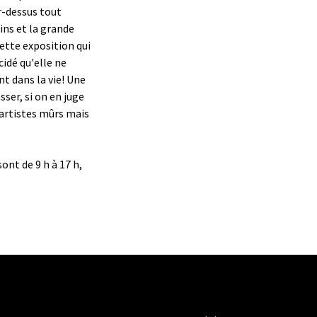
r-dessus tout
ins et la grande
cette exposition qui
idé qu'elle ne
nt dans la vie! Une
sser, si on en juge
'artistes mûrs mais
ont de 9 h à 17 h,