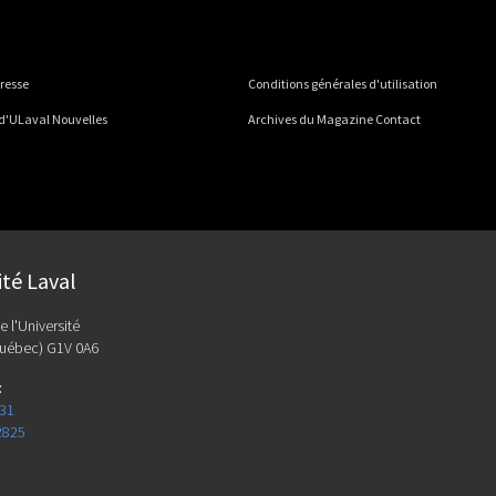
presse
Conditions générales d'utilisation
 d'ULaval Nouvelles
Archives du Magazine Contact
ité Laval
e l'Université
uébec) G1V 0A6
:
131
2825