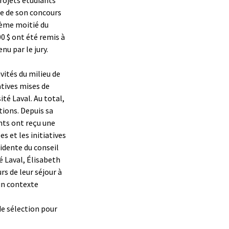
re de son concours
xième moitié du
00 $ ont été remis à
nu par le jury.
vités du milieu de
atives mises de
ité Laval. Au total,
ions. Depuis sa
nts ont reçu une
s et les initiatives
sidente du conseil
é Laval, Élisabeth
rs de leur séjour à
 un contexte
 de sélection pour