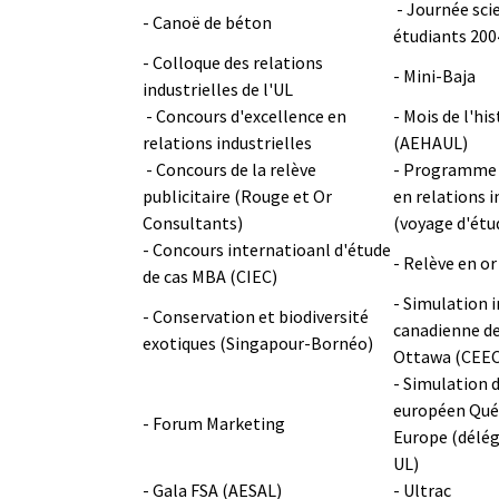
- Journée sci
- Canoë de béton
étudiants 20
- Colloque des relations
- Mini-Baja
industrielles de l'UL
- Concours d'excellence en
- Mois de l'hi
relations industrielles
(AEHAUL)
- Concours de la relève
- Programme 
publicitaire (Rouge et Or
en relations i
Consultants)
(voyage d'étu
- Concours internatioanl d'étude
- Relève en o
de cas MBA (CIEC)
- Simulation 
- Conservation et biodiversité
canadienne de
exotiques (Singapour-Bornéo)
Ottawa (CEEC
- Simulation 
européen Qué
- Forum Marketing
Europe (délé
UL)
- Gala FSA (AESAL)
- Ultrac