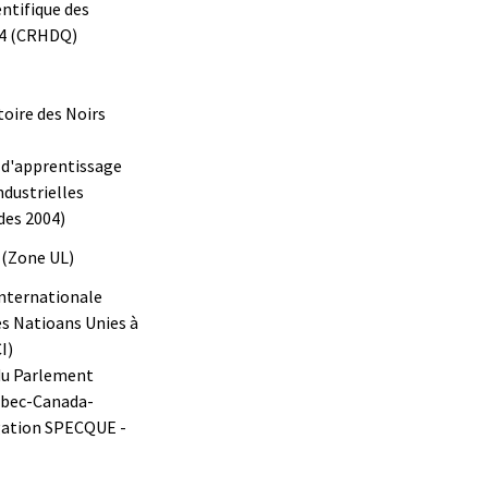
entifique des
04 (CRHDQ)
stoire des Noirs
d'apprentissage
ndustrielles
des 2004)
r (Zone UL)
internationale
s Natioans Unies à
I)
du Parlement
bec-Canada-
gation SPECQUE -