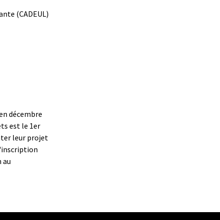
diante (CADEUL)
a en décembre
ts est le 1er
ter leur projet
'inscription
n au