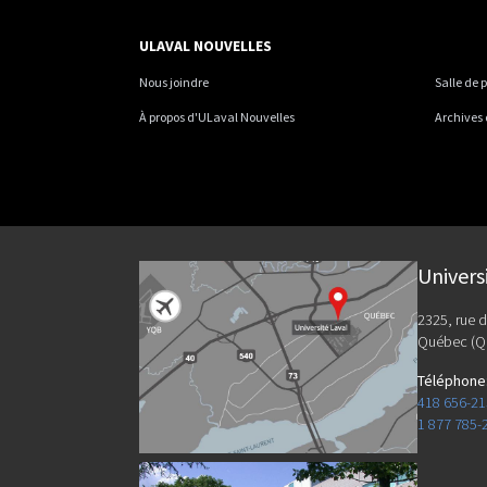
ULAVAL NOUVELLES
Nous joindre
Salle de 
À propos d'ULaval Nouvelles
Archives
Univers
2325, rue d
Québec (Q
Téléphone
418 656-2
1 877 785-