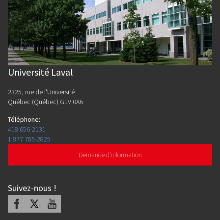
Université Laval
2325, rue de l'Université
Québec (Québec) G1V 0A6
Téléphone
:
418 656-2131
1 877 785-2825
Demande d'information
Suivez-nous
!
Facebook
X
Youtube