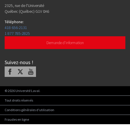
2325, rue de l'Université
Québec (Québec) G1V 0A6
Téléphone
:
418 656-2131
1 877 785-2825
Demande d'information
Suivez-nous
!
Facebook
X
Youtube
©
2026
Université Laval.
Tout droits réservés
Conditions générales d'utilisation
Fraudes en ligne