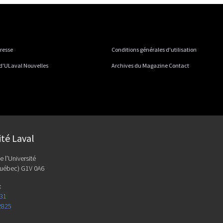
presse
Conditions générales d'utilisation
 d'ULaval Nouvelles
Archives du Magazine Contact
ité Laval
e l'Université
uébec) G1V 0A6
:
131
2825