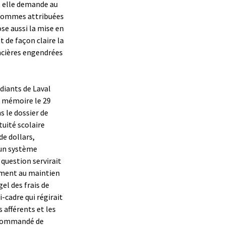
, elle demande au
 sommes attribuées
se aussi la mise en
t de façon claire la
ncières engendrées
diants de Laval
n mémoire le 29
 le dossier de
tuité scolaire
e dollars,
r un système
question servirait
lement au maintien
el des frais de
i-cadre qui régirait
 afférents et les
recommandé de