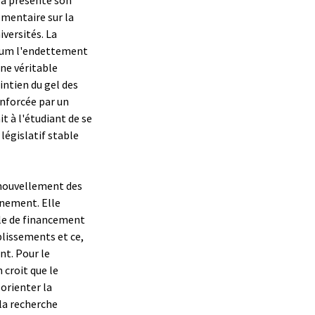
mentaire sur la
iversités. La
imum l'endettement
une véritable
intien du gel des
renforcée par un
t à l'étudiant de se
législatif stable
nouvellement des
rnement. Elle
ule de financement
ablissements et ce,
nt. Pour le
 croit que le
 orienter la
 la recherche