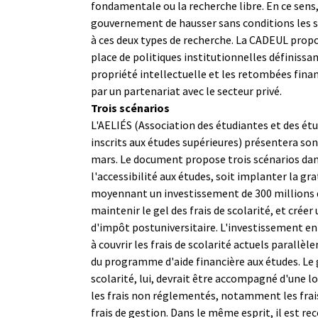
fondamentale ou la recherche libre. En ce sens
gouvernement de hausser sans conditions les
à ces deux types de recherche. La CADEUL propo
place de politiques institutionnelles définissan
propriété intellectuelle et les retombées fina
par un partenariat avec le secteur privé.
Trois scénarios
L'AELIÉS (Association des étudiantes et des étu
inscrits aux études supérieures) présentera so
mars. Le document propose trois scénarios dans
l'accessibilité aux études, soit implanter la gra
moyennant un investissement de 300 millions d
maintenir le gel des frais de scolarité, et crée
d'impôt postuniversitaire. L'investissement en 
à couvrir les frais de scolarité actuels parallè
du programme d'aide financière aux études. Le g
scolarité, lui, devrait être accompagné d'une lo
les frais non réglementés, notamment les frais
frais de gestion. Dans le même esprit, il est 