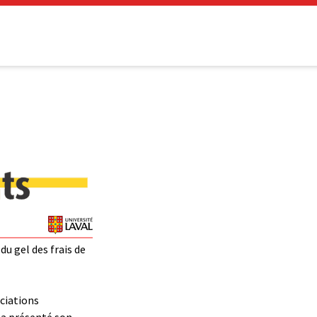
u gel des frais de
ciations
) a présenté son