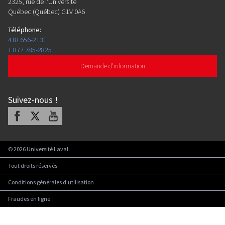
2325, rue de l'Université
Québec (Québec) G1V 0A6
Téléphone
:
418 656-2131
1 877 785-2825
Demande d'information
Suivez-nous
!
Facebook
X
Youtube
©
2026
Université Laval.
Tout droits réservés
Conditions générales d'utilisation
Fraudes en ligne