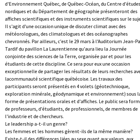
d'Environnement Québec, de Québec-Océan, du Centre d'étude
nordiques et du Département de géographie présenteront des
affiches scientifiques et des instruments scientifiques sur le suj
Il s'agit d'une occasion unique de discuter climat avec des
météorologues, des climatologues et des océanographes
chevronnés. Par ailleurs, c'est le 29 mars à l'Auditorium Jean-P
Tardif du pavillon La Laurentienne qu'aura lieu la Journée
conjointe des sciences de la Terre, organisée par et pour les
étudiants de cette discipline. Ce sera pour eux une occasion
exceptionnelle de partager les résultats de leurs recherches av
lacommunauté scientifique québécoise. Les travaux des
participants seront présentés en 4 volets (géotechnioque,
exploration minérale, géodynamique et environnement) sous l
forme de présentations orales et d'affiches. Le public sera for
de professeurs, d'étudiants, de professionnels, de membres de
l'industrie et de chercheurs.
Le leadership a-t-il un genre?
Les femmes et les hommes gèrent-ils de la même manière?
Existe-t-il des différences liées au sexe quant aux valeurs, aux