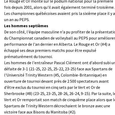
Le Rouge et Or monte sur le podium national pour la première
fois depuis 2001, alors qu'il avait également terminé troisième.
Les championnes québécoises avaient pris la sixième place il y a
un an au PEPS.
Les hommes septièmes
De son côté, l'équipe masculine n'a pu profiter de la présentati
du Championnat canadien de volleyball au PEPS pour améliorer
performance de l'an dernier en Alberta. Le Rouge et Or (#4) a
échappé ses deux premiers matchs pour être expulsé
prématurément du tournoi.
Les hommes de l'entraîneur Pascal Clément ont d'abord subi u
défaite de 3-1 (21-25, 22-25, 25-22, 23-25) face aux Spartans de
l'Université Trinity Western (#5, Colombie-Britannique) en
ouverture de tournoi devant près de 2 500 spectateurs avant
d'être exclus du tournoi en cinq sets par le Vert et Or de
Sherbrooke (#8) (23-25, 23-25, 28-26, 26-24, 9-15). Par la suite, l
Vert et Or remportait son match de cinquième place alors que l
Spartans de Trinity Western décrochaient le bronze avec une
victoire face aux Bisons du Manitoba (#2).