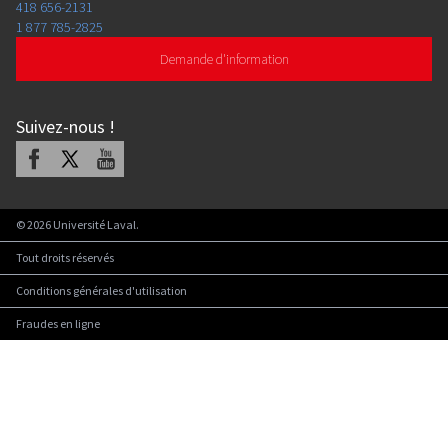
418 656-2131
1 877 785-2825
Demande d'information
Suivez-nous
!
Facebook
X
Youtube
©
2026
Université Laval.
Tout droits réservés
Conditions générales d'utilisation
Fraudes en ligne