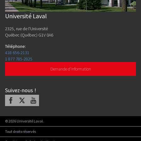
Université Laval
2325, rue de l'Université
Québec (Québec) G1V 0A6
Téléphone
:
418 656-2131
1 877 785-2825
Demande d'information
Suivez-nous
!
Facebook
X
Youtube
©
2026
Université Laval.
Tout droits réservés