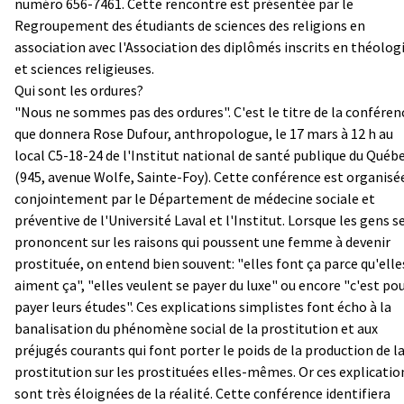
numéro 656-7461. Cette rencontre est présentée par le
Regroupement des étudiants de sciences des religions en
association avec l'Association des diplômés inscrits en théolog
et sciences religieuses.
Qui sont les ordures?
"Nous ne sommes pas des ordures". C'est le titre de la conféren
que donnera Rose Dufour, anthropologue, le 17 mars à 12 h au
local C5-18-24 de l'Institut national de santé publique du Québ
(945, avenue Wolfe, Sainte-Foy). Cette conférence est organisé
conjointement par le Département de médecine sociale et
préventive de l'Université Laval et l'Institut. Lorsque les gens s
prononcent sur les raisons qui poussent une femme à devenir
prostituée, on entend bien souvent: "elles font ça parce qu'elle
aiment ça", "elles veulent se payer du luxe" ou encore "c'est po
payer leurs études". Ces explications simplistes font écho à la
banalisation du phénomène social de la prostitution et aux
préjugés courants qui font porter le poids de la production de l
prostitution sur les prostituées elles-mêmes. Or ces explicatio
sont très éloignées de la réalité. Cette conférence identifiera