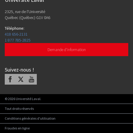
2325, rue de l'Université
Québec (Québec) G1V 0A6
Téléphone
:
418 656-2131
1 877 785-2825
Demande d'information
Suivez-nous
!
Facebook
X
Youtube
©
2026
Université Laval.
Tout droits réservés
Conditions générales d'utilisation
Fraudes en ligne