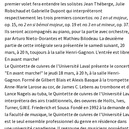
premier volet fera entendre les solistes Jean Théberge, Julie
Robichaud et Gabrielle Dupont qui interpréteront
respectivement les trois premiers concertos:
n
o
1 en
ut
majeur
,
op. 15,
n
o
2 en
si
bémol majeur
, op. 19 et
n
o
3 en
ut
mineur
, op. 37.
Ils seront accompagnés au piano, pour la partie avec orchestre,
par Arturo Nieto-Dorantes et Mathieu Bilodeau. La deuxième
partie de cette intégrale sera présentée le samedi suivant, 20
mars, à 20 h, toujours à la salle Henri-Gagnon. L'entrée est libre
En avant marche!
Le Quintette de cuivres de l'Université Laval présente le concer
"En avant marche!" le jeudi 18 mars, à 20 h, à la salle Henri-
Gagnon. Formé de Gilbert Blais et Alexis Basque à la trompette
Anne-Marie Larose au cor, de James C. Lebens au trombone et d
Lance Nagels au tuba, le Quintette de cuivres de l'Université La
interprétera des airs traditionnels, des oeuvres de Holts, Ives,
Turner, G.W.E. Friederich et Sousa. Fondé en 1992 à la demande d
la Faculté de musique, le Quintette de cuivres de l'Université La
est le seul ensemble professionnel du genre en résidence dans
une université canadienne. Il regroupe des musiciens possédant