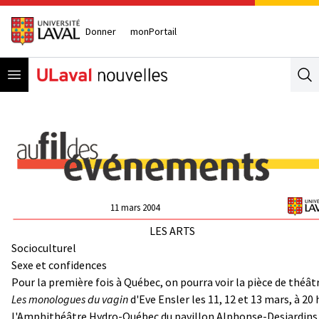
Donner
monPortail
Open menu
Se
11 mars 2004
LES ARTS
Socioculturel
Sexe et confidences
Pour la première fois à Québec, on pourra voir la pièce de théât
Les monologues du vagin
d'Eve Ensler les 11, 12 et 13 mars, à 20 h
l'Amphithéâtre Hydro-Québec du pavillon Alphonse-Desjardins