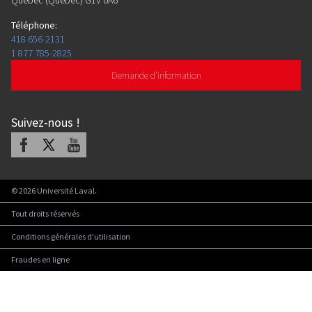
Québec (Québec) G1V 0A6
Téléphone
:
418 656-2131
1 877 785-2825
Demande d'information
Suivez-nous
!
Facebook
X
Youtube
©
2026
Université Laval.
Tout droits réservés
Conditions générales d'utilisation
Fraudes en ligne