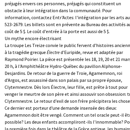
préjugés envers ces personnes, préjugés qui constituent un
obstacle à leur intégration dans la communauté. Pour
information, contactez Entr'Actes: l'intégration par les arts au
523-2679. Les billets sont en prévente au Bureau des activités a
coût de 5 $. Le coût d'entrée à la porte est aussi de 5 $.
Un mythe encore électrisant
La troupe Les Treize convie le public fervent d'histoires ancien
à la tragédie grecque
Électre
d'Euripide, revue et adaptée par
Raymond Poirier. La pièce est présentée les 18, 19, 20 et 21 mars
20 h, à l'Amphithéâtre Hydro-Québec du pavillon Alphonse-
Desjardins. De retour de la guerre de Troie, Agamemnon, roi
d'Argos, est assassiné dans son palais par sa propre épouse,
Clytemnestre. Dès lors Électre, leur fille, est prête à tout pour
venger le meurtre de son père et ainsi assouvir son obsession: t
Clytemnestre. Le retour d'exil de son frère précipitera les chose
Ce dernier est porteur d'une demande insensée des dieux:
Agamemnon doit être vengé. Comment un tel oracle peut-il êt
possible? Les deux enfants accompliront-ils l'innommable? Po
la première fois dans le théâtre de la Grèce antique, les humain