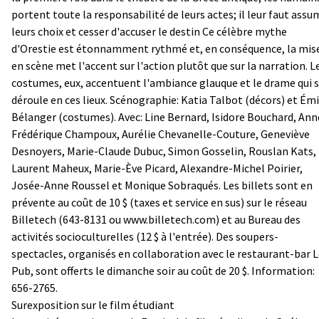
portent toute la responsabilité de leurs actes; il leur faut assu
leurs choix et cesser d'accuser le destin Ce célèbre mythe
d'Orestie est étonnamment rythmé et, en conséquence, la mis
en scène met l'accent sur l'action plutôt que sur la narration. L
costumes, eux, accentuent l'ambiance glauque et le drame qui 
déroule en ces lieux. Scénographie: Katia Talbot (décors) et Émi
Bélanger (costumes). Avec: Line Bernard, Isidore Bouchard, Ann
Frédérique Champoux, Aurélie Chevanelle-Couture, Geneviève
Desnoyers, Marie-Claude Dubuc, Simon Gosselin, Rouslan Kats,
Laurent Maheux, Marie-Ève Picard, Alexandre-Michel Poirier,
Josée-Anne Roussel et Monique Sobraqués. Les billets sont en
prévente au coût de 10 $ (taxes et service en sus) sur le réseau
Billetech (643-8131 ou www.billetech.com) et au Bureau des
activités socioculturelles (12 $ à l'entrée). Des soupers-
spectacles, organisés en collaboration avec le restaurant-bar 
Pub, sont offerts le dimanche soir au coût de 20 $. Information:
656-2765.
Surexposition sur le film étudiant