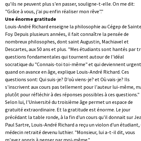
qu'ils ne peuvent plus s'en passer, souligne-t-elle. On me dit:
"Grâce à vous, j'ai pu enfin réaliser mon rêve"."
Une énorme gratitude
Louis-André Richard enseigne la philosophie au Cégep de Saint
Foy. Depuis plusieurs années, il fait connaître la pensée de
nombreux philosophes, dont saint Augustin, Machiavel et
Descartes, aux 50 ans et plus. "Mes étudiants sont hantés par tr
questions fondamentales qui tournent autour de l'idéal
socratique du "Connais-toi toi-même" et qui deviennent urgen
quand on avance en âge, explique Louis-André Richard. Ces
questions sont: Qui suis-je? D'où viens-je? et Où vais-je? Ils
s'inscrivent aux cours pas tellement pour l'auteur lui-même, m
plutôt pour réfléchir à des réponses possibles à ces questions."
Selon lui, l'Université du troisième âge permet un espace de
gratuité extraordinaire. Et la gratitude est énorme. Le jour
précédant la table ronde, à la fin d'un cours qu'il donnait sur Je
Paul Sartre, Louis-André Richard a reçu un violon d'un étudiant,
médecin retraité devenu luthier. "Monsieur, lui a-t-il dit, vous
m'avez appris à penser par moi-même."