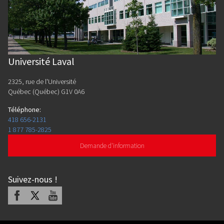
Université Laval
2325, rue de l'Université
Québec (Québec) G1V 0A6
Téléphone
:
418 656-2131
1 877 785-2825
Demande d'information
Suivez-nous
!
Facebook
X
Youtube