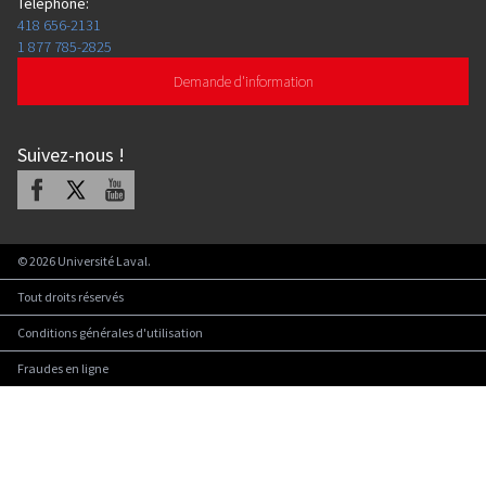
Téléphone
:
418 656-2131
1 877 785-2825
Demande d'information
Suivez-nous
!
Facebook
X
Youtube
©
2026
Université Laval.
Tout droits réservés
Conditions générales d'utilisation
Fraudes en ligne