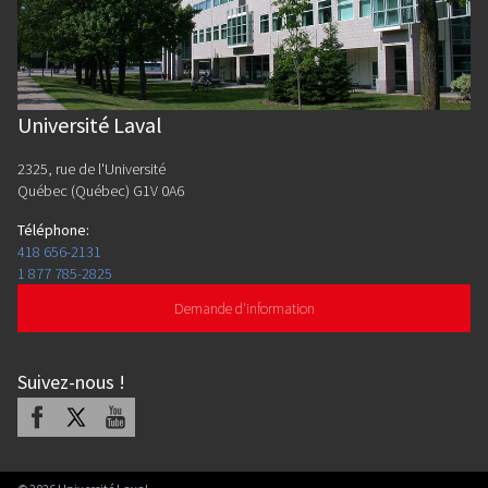
Université Laval
2325, rue de l'Université
Québec (Québec) G1V 0A6
Téléphone
:
418 656-2131
1 877 785-2825
Demande d'information
Suivez-nous
!
Facebook
X
Youtube