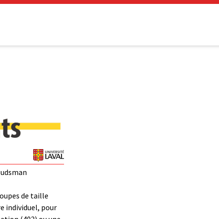
mbudsman
oupes de taille
e individuel, pour
ation (402) ou une