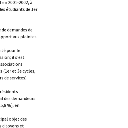
 en 2001-2002, à
des étudiants de 1er
ce de demandes de
pport aux plaintes.
té pour le
ion; il s'est
associations
s (1er et 3e cycles,
s de services).
résidents
tal des demandeurs
(5,8 %), en
ipal objet des
s citoyens et