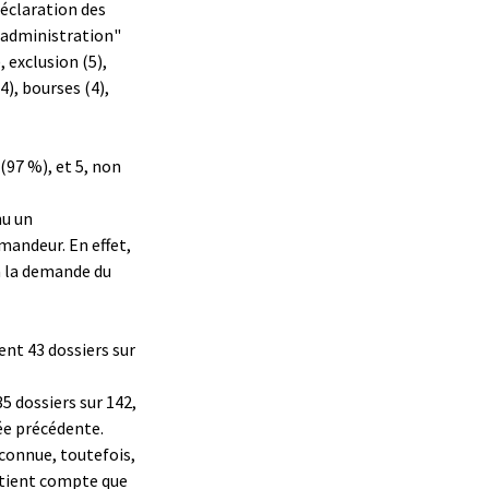
Déclaration des
aladministration"
, exclusion (5),
), bourses (4),
(97 %), et 5, non
nu un
andeur. En effet,
à la demande du
nt 43 dossiers sur
5 dossiers sur 142,
ée précédente.
 connue, toutefois,
e tient compte que