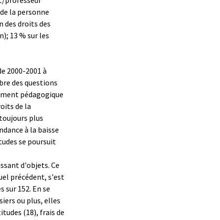
 de la personne
n des droits des
n); 13 % sur les
de 2000-2001 à
bre des questions
drement pédagogique
oits de la
toujours plus
endance à la baisse
tudes se poursuit
ssant d'objets. Ce
el précédent, s'est
s sur 152. En se
iers ou plus, elles
tudes (18), frais de