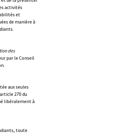
es activités
bilités et
uées de manière à
diants.
tion des
ur par le Conseil
on.
rtée aux seules
article 270 du
ué libéralement à
udiants, toute