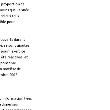
a proportion de
 moins que l'année
nd aux taux
ible pour
4 ouverts durant
e, se sont ajoutés
 pour l'exercice
 été réactivés, et
esponsable
en matière de
tobre 2002.
 d'information liées
la dimension
 et de la présenter