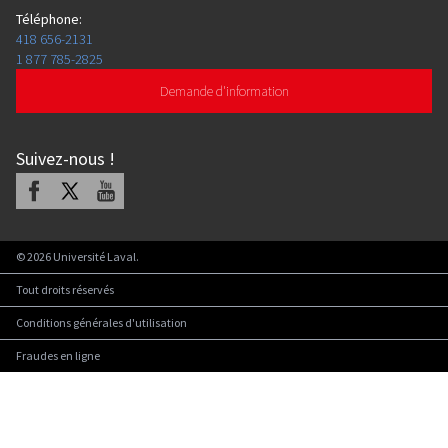
Téléphone
:
418 656-2131
1 877 785-2825
Demande d'information
Suivez-nous
!
Facebook
X
Youtube
©
2026
Université Laval.
Tout droits réservés
Conditions générales d'utilisation
Fraudes en ligne