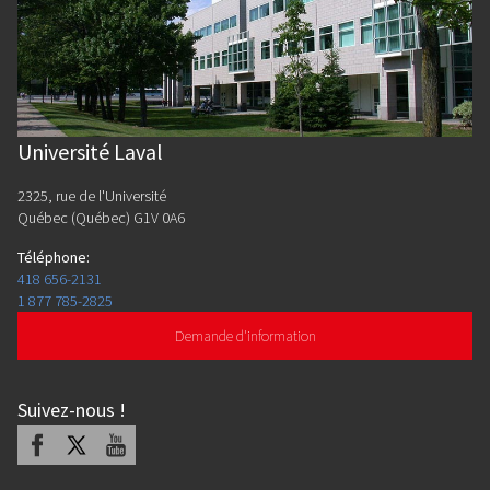
Université Laval
2325, rue de l'Université
Québec (Québec) G1V 0A6
Téléphone
:
418 656-2131
1 877 785-2825
Demande d'information
Suivez-nous
!
Facebook
X
Youtube