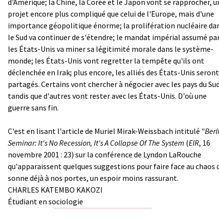
d'Amérique; la Chine, la Corée et le Japon vont se rapprocher, u
projet encore plus compliqué que celui de l'Europe, mais d'une
importance géopolitique énorme; la prolifération nucléaire da
le Sud va continuer de s'étendre; le mandat impérial assumé pa
les États-Unis va miner sa légitimité morale dans le système-
monde; les États-Unis vont regretter la tempête qu'ils ont
déclenchée en Irak; plus encore, les alliés des États-Unis seront
partagés. Certains vont chercher à négocier avec les pays du Sud
tandis que d'autres vont rester avec les États-Unis. D'où une
guerre sans fin.
C'est en lisant l'article de Muriel Mirak-Weissbach intitulé "
Berl
Seminar: It's No Recession, It's A Collapse Of The System
(
EIR
, 16
novembre 2001 : 23) sur la conférence de Lyndon LaRouche
qu'apparaissent quelques suggestions pour faire face au chaos 
sonne déjà à nos portes, un espoir moins rassurant.
CHARLES KATEMBO KAKOZI
Étudiant en sociologie