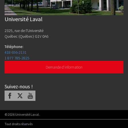
Université Laval
2325, rue de l'Université
Québec (Québec) G1V 0A6
Téléphone
:
418 656-2131
1 877 785-2825
Demande d'information
Suivez-nous
!
Facebook
X
Youtube
©
2026
Université Laval.
Tout droits réservés