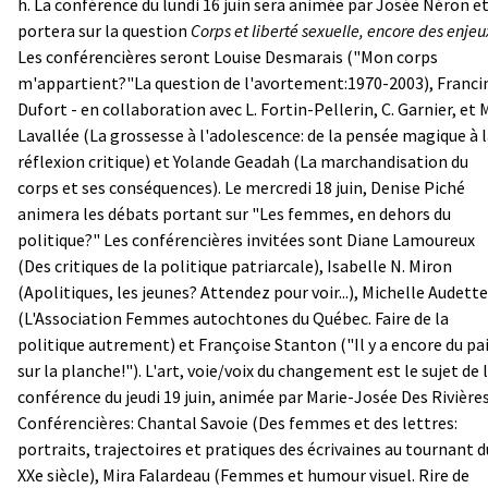
h. La conférence du lundi 16 juin sera animée par Josée Néron e
portera sur la question
Corps et liberté sexuelle, encore des enjeu
Les conférencières seront Louise Desmarais ("Mon corps
m'appartient?"La question de l'avortement:1970-2003), Franci
Dufort - en collaboration avec L. Fortin-Pellerin, C. Garnier, et 
Lavallée (La grossesse à l'adolescence: de la pensée magique à 
réflexion critique) et Yolande Geadah (La marchandisation du
corps et ses conséquences). Le mercredi 18 juin, Denise Piché
animera les débats portant sur "Les femmes, en dehors du
politique?" Les conférencières invitées sont Diane Lamoureux
(Des critiques de la politique patriarcale), Isabelle N. Miron
(Apolitiques, les jeunes? Attendez pour voir...), Michelle Audette
(L'Association Femmes autochtones du Québec. Faire de la
politique autrement) et Françoise Stanton ("Il y a encore du pa
sur la planche!"). L'art, voie/voix du changement
est le sujet de 
conférence du jeudi 19 juin, animée par Marie-Josée Des Rivières
Conférencières: Chantal Savoie (Des femmes et des lettres:
portraits, trajectoires et pratiques des écrivaines au tournant d
XXe siècle), Mira Falardeau (Femmes et humour visuel. Rire de