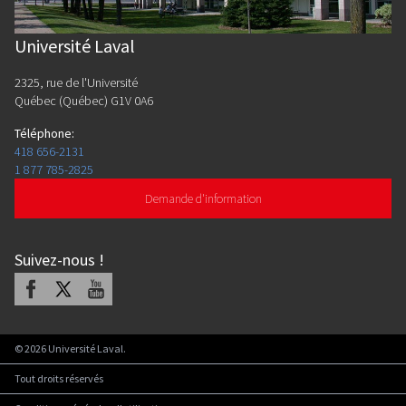
Université Laval
2325, rue de l'Université
Québec (Québec) G1V 0A6
Téléphone
:
418 656-2131
1 877 785-2825
Demande d'information
Suivez-nous
!
Facebook
X
Youtube
©
2026
Université Laval.
Tout droits réservés