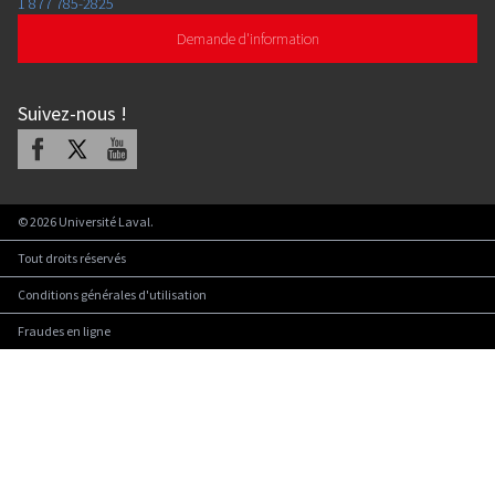
1 877 785-2825
Demande d'information
Suivez-nous
!
Facebook
X
Youtube
©
2026
Université Laval.
Tout droits réservés
Conditions générales d'utilisation
Fraudes en ligne