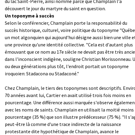
du lac Saint-Pierre, ainsi nommé parce que Champlain l'a
découvert le jour du martyre du saint en question.
Un toponyme à succès
Selon le conférencier, Champlain porte la responsabilité du
succès historique, culturel, voire politique du toponyme "Québe
un mot algonquien qui aujourd'hui désigne aussi bien une ville e
une province qu'une identité collective. "Cela est d'autant plus
émouvant que ce nom au 17e siècle ne devait pas être très anci
dans l'inconscient indigène, souligne Christian Morissonneau. 
ou deux générations plus tôt, l'endroit portait un toponyme
iroquoien: Stadacona ou Stadaconé."
Chez Champlain, le tiers des toponymes sont descriptifs. Envir
70 années avant lui, Cartier en avait utilisé trois fois moins en
pourcentage. Une différence aussi marquée s'observe égalemen
avec les noms de saints. Champlain en utilisait la moitié moins
pourcentage (35 %) que son illustre prédécesseur (75 %). "Il s'a
peut-être là comme d'une trace indirecte de la naissance
protestante dite hypothétique de Champlain, avance le