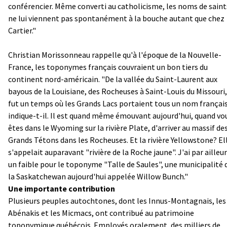
conférencier. Même converti au catholicisme, les noms de saint
ne lui viennent pas spontanément à la bouche autant que chez
Cartier."
Christian Morissonneau rappelle qu'à l'époque de la Nouvelle-
France, les toponymes français couvraient un bon tiers du
continent nord-américain. "De la vallée du Saint-Laurent aux
bayous de la Louisiane, des Rocheuses à Saint-Louis du Missouri, 
fut un temps où les Grands Lacs portaient tous un nom français
indique-t-il. Il est quand même émouvant aujourd'hui, quand vo
êtes dans le Wyoming sur la rivière Plate, d'arriver au massif de
Grands Tétons dans les Rocheuses. Et la rivière Yellowstone? El
s'appelait auparavant "rivière de la Roche jaune". J'ai par ailleu
un faible pour le toponyme "Talle de Saules", une municipalité 
la Saskatchewan aujourd'hui appelée Willow Bunch."
Une importante contribution
Plusieurs peuples autochtones, dont les Innus-Montagnais, les
Abénakis et les Micmacs, ont contribué au patrimoine
toponymique québécois. Employés oralement, des milliers de