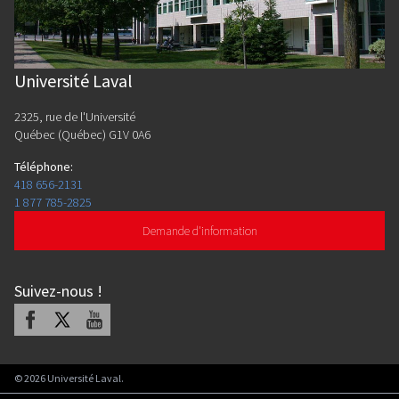
Université Laval
2325, rue de l'Université
Québec (Québec) G1V 0A6
Téléphone
:
418 656-2131
1 877 785-2825
Demande d'information
Suivez-nous
!
Facebook
X
Youtube
©
2026
Université Laval.