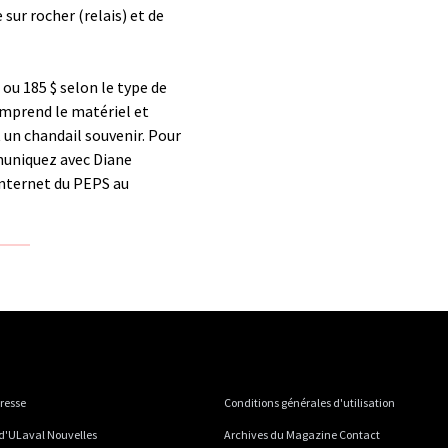
sur rocher (relais) et de
 ou 185 $ selon le type de
omprend le matériel et
t un chandail souvenir. Pour
uniquez avec Diane
Internet du PEPS au
presse
Conditions générales d'utilisation
 d'ULaval Nouvelles
Archives du Magazine Contact