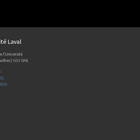
ité Laval
e l'Université
uébec) G1V 0A6
:
131
2825