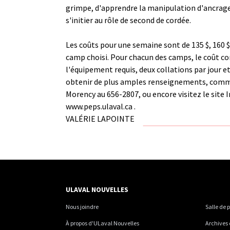
grimpe, d'apprendre la manipulation d'ancrage 
s'initier au rôle de second de cordée.
Les coûts pour une semaine sont de 135 $, 160 $
camp choisi. Pour chacun des camps, le coût c
l'équipement requis, deux collations par jour e
obtenir de plus amples renseignements, comm
Morency au 656-2807, ou encore visitez le site 
www.peps.ulaval.ca
.
VALÉRIE LAPOINTE
ULAVAL NOUVELLES
Nous joindre
Salle de 
À propos d'ULaval Nouvelles
Archives