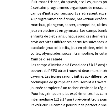
l'ultimate frisbee, du squash, etc. Les jeunes p
à certains programmes organiques de musculatio
camps d'initiation aux sports s'adressent aux e
Au programme: athlétisme, basketball extérieur
martiaux, plongeon, soccer, trampoline, ultimat
jeux en piscine et en gymnase. Les camps bamb
enfants de 6 et 7 ans. Chaque jour, ces derniers 
trois activités différentes parmi les suivantes:
escalade, jeux collectifs, jeux en piscine, mini-
volley, olympiades, soccer, trampoline, bricola
Camps d'escalade
Les camps d'initiation à l'escalade (7 à 15 ans)
couvert du PEPS où se trouvent deux murs intér
caverne. Les jeunes seront initiés aux différen
techniques de grimpe et s'amuseront à travers 
journée complète à un rocher-école de la régi
Pour les grimpeurs plus expérimentés, les cam
intermédiaire (12 à 17 ans) prévoient trois jour
l'extérieur. Ce camp a pour but de perfectionner