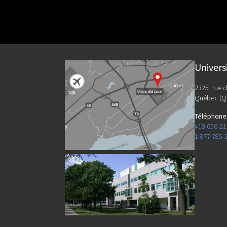
Univers
2325, rue d
Québec (Q
Téléphone
418 656-2
1 877 785-