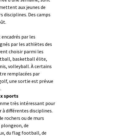
ermettent aux jeunes de
rs disciplines. Des camps
oût.
encadrés par les
gnés par les athlètes des
vent choisir parmi les
all, basketball élite,
is, volleyball. À certains
être remplacées par
golf, une sortie est prévue
.
ux sports
mme très intéressant pour
 à différentes disciplines.
 de rochers ou de murs
du plongeon, de
x, du flag football, de