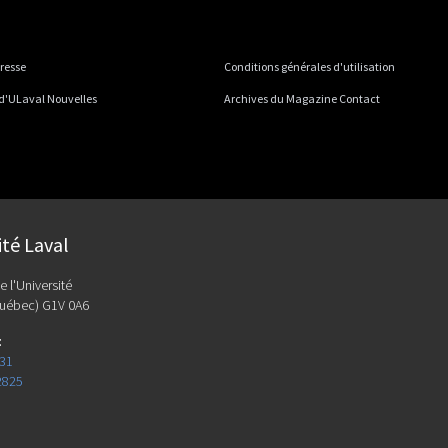
presse
Conditions générales d'utilisation
 d'ULaval Nouvelles
Archives du Magazine Contact
ité Laval
e l'Université
uébec) G1V 0A6
:
131
2825