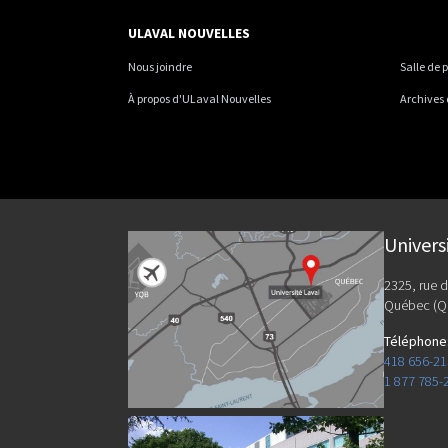
ULAVAL NOUVELLES
Nous joindre
Salle de 
À propos d'ULaval Nouvelles
Archives
Univers
2325, rue d
Québec (Q
Téléphone
418 656-2
1 877 785-