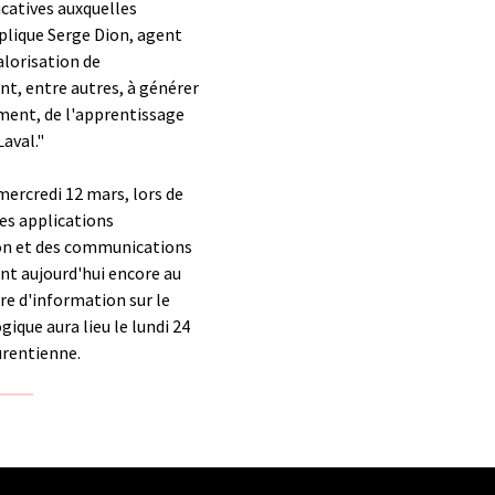
catives auxquelles
plique Serge Dion, agent
alorisation de
t, entre autres, à générer
ement, de l'apprentissage
Laval."
mercredi 12 mars, lors de
es applications
on et des communications
nt aujourd'hui encore au
re d'information sur le
ue aura lieu le lundi 24
aurentienne.