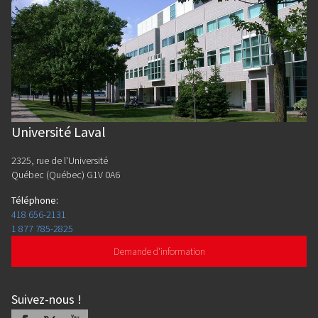
Université Laval
2325, rue de l'Université
Québec (Québec) G1V 0A6
Téléphone
:
418 656-2131
1 877 785-2825
Demande d'information
Suivez-nous
!
Facebook
X
Youtube