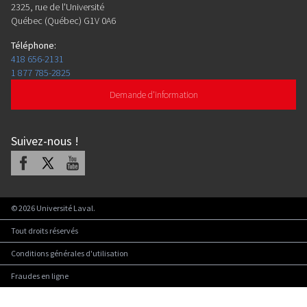
2325, rue de l'Université
Québec (Québec) G1V 0A6
Téléphone
:
418 656-2131
1 877 785-2825
Demande d'information
Suivez-nous
!
Facebook
X
Youtube
©
2026
Université Laval.
Tout droits réservés
Conditions générales d'utilisation
Fraudes en ligne