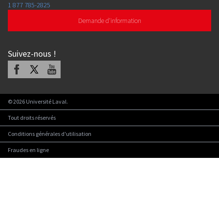
1 877 785-2825
Demande d'information
Suivez-nous
!
Facebook
X
Youtube
©
2026
Université Laval.
Tout droits réservés
Conditions générales d'utilisation
Fraudes en ligne