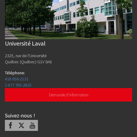
Université Laval
2325, rue de l'Université
Québec (Québec) G1V 0A6
Téléphone
:
418 656-2131
1 877 785-2825
Demande d'information
Suivez-nous
!
Facebook
X
Youtube