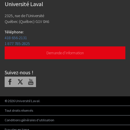
Université Laval
2325, rue de l'Université
Québec (Québec) G1V 0A6
Téléphone
:
418 656-2131
1 877 785-2825
Demande d'information
Suivez-nous
!
Facebook
X
Youtube
©
2026
Université Laval.
Tout droits réservés
Conditions générales d'utilisation
Fraudes en ligne